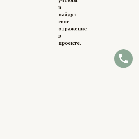
учтены
и
найдут
свое
отражение
в
проекте.
Напишите
мне, и
мы
вместе
создадим
дизайн