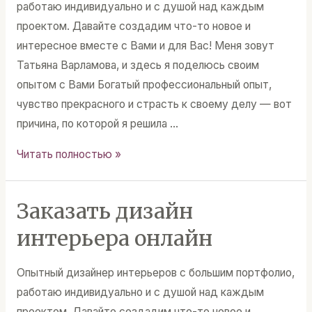
работаю индивидуально и с душой над каждым
проектом. Давайте создадим что-то новое и
интересное вместе с Вами и для Вас! Меня зовут
Татьяна Варламова, и здесь я поделюсь своим
опытом с Вами Богатый профессиональный опыт,
чувство прекрасного и страсть к своему делу — вот
причина, по которой я решила …
Студия
Читать полностью »
по
разработке
Заказать дизайн
дизайна
квартир
интерьера онлайн
для
сдачи
Опытный дизайнер интерьеров с большим портфолио,
работаю индивидуально и с душой над каждым
проектом. Давайте создадим что-то новое и